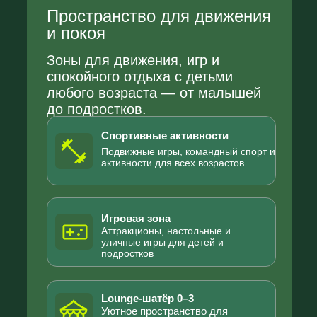
2
Картонный городок
Во второй день на поляне
появится большой картонный
город, который дети и родители
будут создавать вместе. Участники
смогут строить, раскрашивать
домики, придумывать улицы и
превращать пространство в живой
арт-объект. В финале — грамоты,
розыгрыши и интерактивная
программа.
Масштаб
Огромный картонный городок
созданный для раскрашивания всей
семьей.
Интерактив
Семьи вместе раскрашивают город,