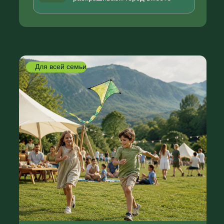
проходят станции, выполняют
задания и собирают отметки. После
прохождения квеста участники
получают возможность крутить
Колесо Фортуны и выигрывать
подарки от партнёров и Графской
Поляны.
Маршрутный лист
Каждая семья получает карту с
заданиями и станциями фестиваля.
Станции и испытания
На территории будут
активности, где дети и
родители проходят задания
вместе.
Колесо Фортуны
Участники квеста получают шанс
выиграть мгновенные подарки.
Семейный квест
Колесо Фортуны
Концерт
Шоу мыльных пузырей
День