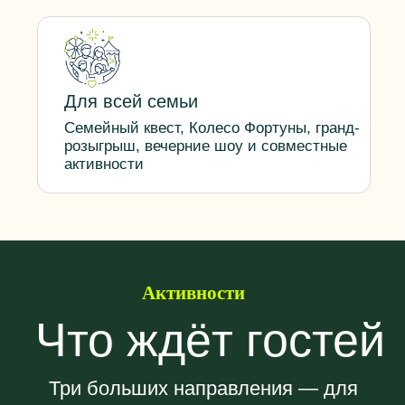
летнего праздника
Музыка, вкусная еда, красивые
фото-зоны и всё, что создаёт
атмосферу настоящего летнего
события.
Гастрозоны
Фуд-корт с локальной кухней,
уличной едой и детским меню
Фото-локации и мерч
«Гнездо орла», Pop-Art зона, арт-
объекты и мерч Графской Поляны
Главная сцена и концерты
Живая музыка, вечерние шоу и
концертная программа оба дня
Активный и комфортный отдых