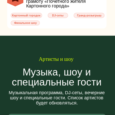
партнёрами.
Участие в фестивале — это:
прямой контакт с широкой аудиторией
гостей
повышение узнаваемости бренда
интеграция в гастрономическую и
развлекательную программу
возможность проведения активаций и
розыгрышей
присутствие в рекламных и
информационных материалах
фестиваля
Написать нам
Как добраться
Маршрут к нам
Фестиваль объединяет родителей, детей и