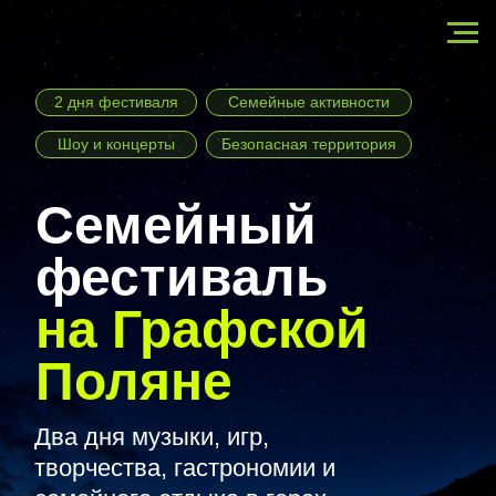
2 дня фестиваля
Семейные активности
Шоу и концерты
Безопасная территория
Семейный
фестиваль
на
Графской
Поляне
Два дня музыки, игр,
творчества, гастрономии и
семейного отдыха в горах
Адыгеи
1–2 августа 2026
Республика Адыгея, Графская Поляна