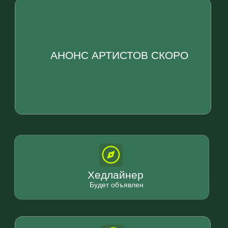
подростков: сцена, квесты, арт-объекты,
спорт, гастрозоны, фото-локации, мастер-
классы и вечерние шоу — всё это в
окружении горных пейзажей Республики
Адыгея.
Посетить фестиваль