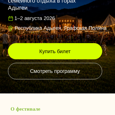
Купить билет
Смотреть программу
О фестивале
Большой
семейный
праздник в сердце
Адыгеи
Фестиваль объединяет родителей,
детей и подростков: сцена, квесты,
арт-объекты, спорт, гастрозоны,
фото-локации, мастер-классы и
вечерние шоу — всё это в
окружении горных пейзажей
Республики Адыгея.