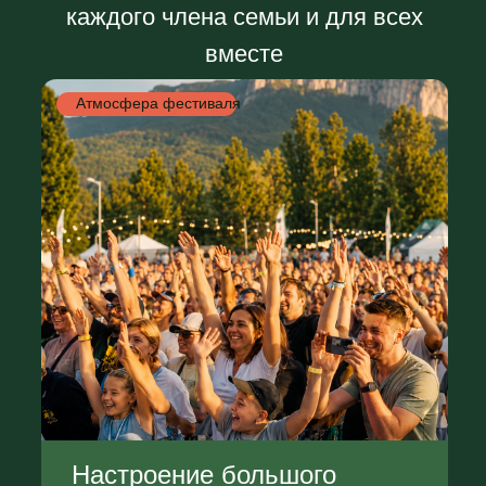
Вместе — вдвойне интереснее
Активности, где дети и родители
участвуют вместе, проходят
задания, играют и получают
подарки.
Колесо Фортуны
Розыгрыш призов, активности и
сюрпризы от партнёров
Семейный квест
Станции-испытания и ценные
призы для всей семьи