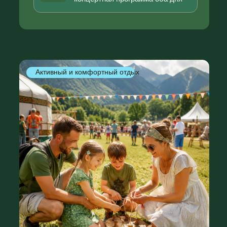
спокойного отдыха с детьми
любого возраста — от малышей
до подростков.
Спортивные активности
Подвижные игры, командный спорт и
активности для всех возрастов
Игровая зона
Аттракционы, настольные и
уличные игры для детей и
подростков
Lounge-шатёр 0–3
Уютное пространство для
малышей с мягкими зонами и
активностями
Главные события