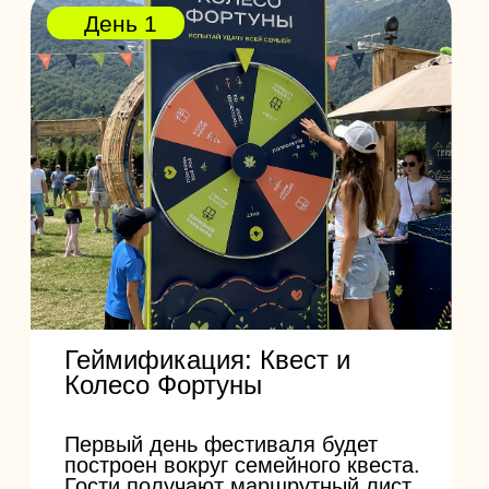
АНОНС АРТИСТОВ СКОРО
Хедлайнер
Будет объявлен
Вечернее шоу
Сюрприз для гостей
DJ-сеты
Два дня живой музыки